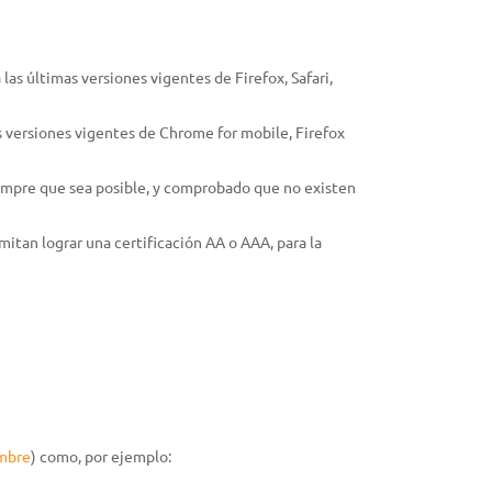
as últimas versiones vigentes de Firefox, Safari,
CESORIOS
s versiones vigentes de Chrome for mobile, Firefox
ipo de protección individual (EPI)
ricantes, combustibles y otros productos
iempre que sea posible, y comprobado que no existen
S
uciones inteligentes
itan lograr una certificación AA o AAA, para la
SCINAS
ductos de mantenimiento
esorios
embre
) como, por ejemplo: