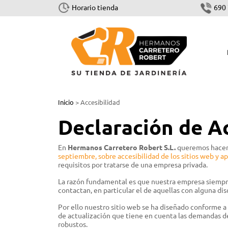
Horario tienda
690 
CORTAR Y TALAR
Inicio
> Accesibilidad
Motosierras
Declaración de Ac
Cortasetos
En
Hermanos Carretero Robert S.L.
queremos hacer 
Podadoras
septiembre, sobre accesibilidad de los sitios web y ap
requisitos por tratarse de una empresa privada.
Sistema combinado y multisistema
La razón fundamental es que nuestra empresa siempre h
Tijeras
contactan, en particular el de aquellas con alguna dis
Accesorios Cortar y Talar
Por ello nuestro sitio web se ha diseñado conforme 
de actualización que tiene en cuenta las demandas d
robustos.