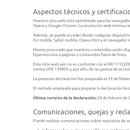
Aspectos técnicos y certificaci
Nuestro sitio web está optimizado para los navegadore
CONSTRUCCIÓN
Opera y Google Chrome. La resolución web mínima 
Además, se puede acceder desde cualquier dispositi
Tronzadoras
for mobile, Safari mobile, Opera Mini y el navegador 
Hemos procurado que nuestros contenidos estén dispon
hipervínculos a páginas o contenidos fuera de línea.
Este sitio web aún no es conforme con el RD 1112/201
norma UNE 139803 y, por ello, de las pautas de accesi
HERRAMIENTAS MANUALES
La presente declaración fue preparada el 24 de febre
Herramientas de poda
El método empleado para preparar la declaración ha s
Herramientas forestales
Última revisión de la declaración:
24 de febrero de 
Comunicaciones, quejas y rec
Puede realizar comunicaciones sobre requisitos de acc
Informar sobre cualquier posible incumplimiento