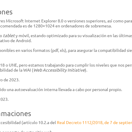
Atomizadores y pulverizadores
ones
Bombas de agua
s Microsoft Internet Explorer 8.0 o versiones superiores, así como para l
BATERÍAS
AC
recomendada es de 1280×1024 en ordenadores de sobremesa.
vo
tablet
y móvil, estando optimizado para su visualización en las última
Sistema AS
Equ
nativo de Android.
Sistema AK
Lub
ibles en varios formatos (pdf, xls), para asegurar la compatibilidad s
Sistema AP
KIT
Sol
8 o UNE, pero estamos trabajando para cumplir los niveles que nos perm
bilidad de la WAI (
Web Accessibility Initiative
).
TIENDA DE MARCA
PI
ro de 2023.
Stihl Collection - Ropa
Pro
ido una autoevaluación interna llevada a cabo por personal propio.
Stihl Collection - Accesorios
Acc
2023.
Juguetes
lamaciones
esibilidad (artículo 10.2.a del
Real Decreto 1112/2018, de 7 de septi
 por parte de este sitio web.