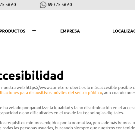
75 56 60
690 75 56 60
PRODUCTOS
EMPRESA
LOCALIZA
SEGAR, PLANTAR Y COSECHAR
LI
Desbrozadoras y cortabordes
Hid
cesibilidad
Robots cortacéspedes
Asp
nuestra web https://www.carreterorobert.es lo más accesible posible 
Cortacéspedes
Bar
licaciones para dispositivos móviles del sector público
, aun cuando nues
Escarificadores
Bio
a velado por garantizar la igualdad y la no discriminación en el acceso
Motoazadas
Sop
capacidad o con dificultades en el uso de las tecnologías digitales.
Tractores cortacéspedes
Co
a los requisitos mínimos exigidos por la normativa, pero además hemos
e todas las personas usuarias, buscando siempre que nuestros contenido
Vareadores