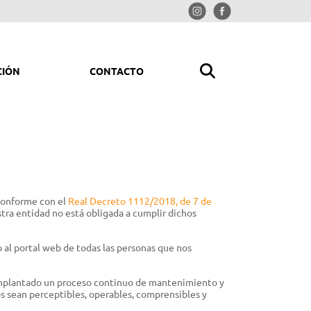
CIÓN
CONTACTO
MPIAR Y ORDENAR
rolimpiadoras
iradores
conforme con el
Real Decreto 1112/2018, de 7 de
redoras
tra entidad no está obligada a cumplir dichos
trituradoras
 al portal web de todas las personas que nos
ladores y picadores aspiradores
mpresores
 implantado un proceso continuo de mantenimiento y
s sean perceptibles, operables, comprensibles y