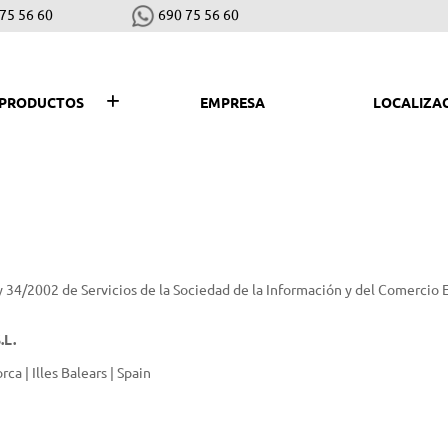
75 56 60
690 75 56 60
PRODUCTOS
EMPRESA
LOCALIZA
SEGAR, PLANTAR Y COSECHAR
LI
Desbrozadoras y cortabordes
Hid
Robots cortacéspedes
Asp
ey 34/2002 de Servicios de la Sociedad de la Información y del Comercio 
Cortacéspedes
Bar
Escarificadores
Bio
.L.
Motoazadas
Sop
ca | Illes Balears | Spain
Tractores cortacéspedes
Co
Vareadores