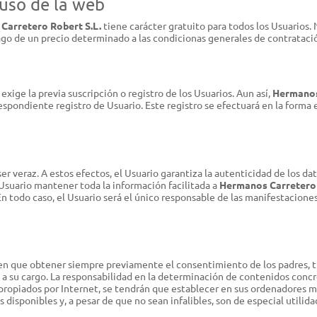
 uso de la web
Carretero Robert S.L.
tiene carácter gratuito para todos los Usuarios. 
pago de un precio determinado a las condicionas generales de contrataci
exige la previa suscripción o registro de los Usuarios. Aun así,
Hermanos
espondiente registro de Usuario. Este registro se efectuará en la forma
ser veraz. A estos efectos, el Usuario garantiza la autenticidad de los da
l Usuario mantener toda la información facilitada a
Hermanos Carretero 
 todo caso, el Usuario será el único responsable de las manifestaciones 
enen que obtener siempre previamente el consentimiento de los padres, 
s a su cargo. La responsabilidad en la determinación de contenidos conc
apropiados por Internet, se tendrán que establecer en sus ordenadores 
 disponibles y, a pesar de que no sean infalibles, son de especial utilidad