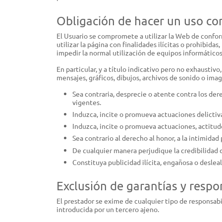
Obligación de hacer un uso co
El Usuario se compromete a utilizar la Web de conform
utilizar la página con finalidades ilícitas o prohibida
impedir la normal utilización de equipos informático
En particular, y a título indicativo pero no exhaustiv
mensajes, gráficos, dibujos, archivos de sonido o imag
Sea contraria, desprecie o atente contra los de
vigentes.
Induzca, incite o promueva actuaciones delictivas,
Induzca, incite o promueva actuaciones, actitude
Sea contrario al derecho al honor, a la intimidad 
De cualquier manera perjudique la credibilidad d
Constituya publicidad ilícita, engañosa o desleal
Exclusión de garantías y respo
El prestador se exime de cualquier tipo de responsab
introducida por un tercero ajeno.