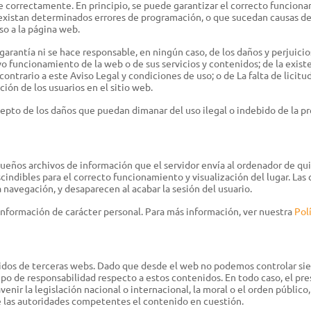
 correctamente. En principio, se puede garantizar el correcto funcionami
 existan determinados errores de programación, o que sucedan causas de 
so a la página web.
arantía ni se hace responsable, en ningún caso, de los daños y perjuicio
o funcionamiento de la web o de sus servicios y contenidos; de la existe
ontrario a este Aviso Legal y condiciones de uso; o de La falta de licitud,
ión de los usuarios en el sitio web.
epto de los daños que puedan dimanar del uso ilegal o indebido de la p
queños archivos de información que el servidor envía al ordenador de qui
dibles para el correcto funcionamiento y visualización del lugar. Las c
a navegación, y desaparecen al acabar la sesión del usuario.
 información de carácter personal. Para más información, ver nuestra
Pol
enidos de terceras webs. Dado que desde el web no podemos controlar sie
o de responsabilidad respecto a estos contenidos. En todo caso, el pre
ir la legislación nacional o internacional, la moral o el orden público,
 las autoridades competentes el contenido en cuestión.