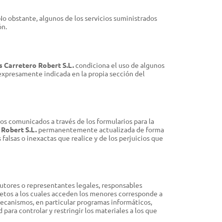
No obstante, algunos de los servicios suministrados
ón.
 Carretero Robert S.L.
condiciona el uso de algunos
 expresamente indicada en la propia sección del
tos comunicados a través de los formularios para la
Robert S.L.
permanentemente actualizada de forma
falsas o inexactas que realice y de los perjuicios que
tutores o representantes legales, responsables
retos a los cuales acceden los menores corresponde a
mecanismos, en particular programas informáticos,
 para controlar y restringir los materiales a los que