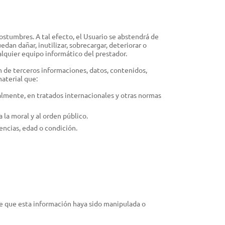
ostumbres. A tal efecto, el Usuario se abstendrá de
edan dañar, inutilizar, sobrecargar, deteriorar o
lquier equipo informático del prestador.
ón de terceros informaciones, datos, contenidos,
material que:
almente, en tratados internacionales y otras normas
a la moral y al orden público.
encias, edad o condición.
re que esta información haya sido manipulada o