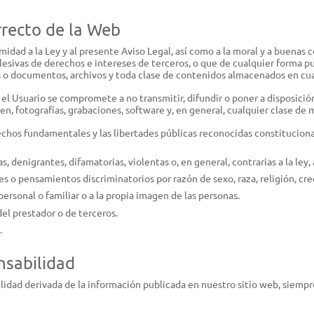
rrecto de la Web
idad a la Ley y al presente Aviso Legal, así como a la moral y a buenas c
s, lesivas de derechos e intereses de terceros, o que de cualquier forma pu
s o documentos, archivos y toda clase de contenidos almacenados en cua
o, el Usuario se compromete a no transmitir, difundir o poner a disposici
en, fotografías, grabaciones, software y, en general, cualquier clase de 
rechos fundamentales y las libertades públicas reconocidas constitucion
 denigrantes, difamatorias, violentas o, en general, contrarias a la ley, 
s o pensamientos discriminatorios por razón de sexo, raza, religión, cre
personal o familiar o a la propia imagen de las personas.
el prestador o de terceros.
.
nsabilidad
ilidad derivada de la información publicada en nuestro sitio web, siemp