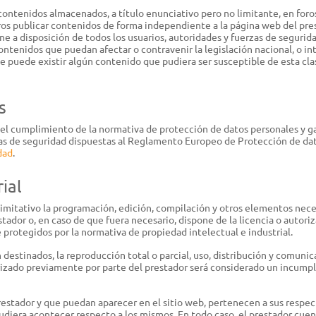
 contenidos almacenados, a título enunciativo pero no limitante, en foro
ros publicar contenidos de forma independiente a la página web del pr
one a disposición de todos los usuarios, autoridades y fuerzas de segurida
ntenidos que puedan afectar o contravenir la legislación nacional, o int
e puede existir algún contenido que pudiera ser susceptible de esta clas
s
 cumplimiento de la normativa de protección de datos personales y ga
as de seguridad dispuestas al Reglamento Europeo de Protección de dat
dad
.
ial
 limitativo la programación, edición, compilación y otros elementos nece
stador o, en caso de que fuera necesario, dispone de la licencia o autori
rotegidos por la normativa de propiedad intelectual e industrial.
destinados, la reproducción total o parcial, uso, distribución y comunic
orizado previamente por parte del prestador será considerado un incump
prestador y que puedan aparecer en el sitio web, pertenecen a sus respec
diera acontecer respecto a los mismos. En todo caso, el prestador cuent