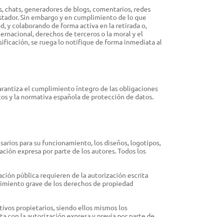
s, chats, generadores de blogs, comentarios, redes
estador. Sin embargo y en cumplimiento de lo que
d, y colaborando de forma activa en la retirada o,
ernacional, derechos de terceros o la moral y el
ificación, se ruega lo notifique de forma inmediata al
rantiza el cumplimiento íntegro de las obligaciones
os y la normativa española de protección de datos.
sarios para su funcionamiento, los diseños, logotipos,
zación expresa por parte de los autores. Todos los
ación pública requieren de la autorización escrita
limiento grave de los derechos de propiedad
tivos propietarios, siendo ellos mismos los
a con la autorización expresa y previa por parte de