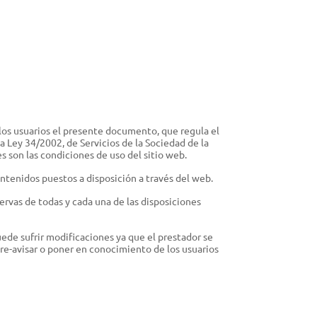
CESORIOS
ipo de protección individual (EPI)
ricantes, combustibles y otros productos
los usuarios el presente documento, que regula el
S
 Ley 34/2002, de Servicios de la Sociedad de la
s son las condiciones de uso del sitio web.
uciones inteligentes
contenidos puestos a disposición a través del web.
SCINAS
ervas de todas y cada una de las disposiciones
ductos de mantenimiento
esorios
ede sufrir modificaciones ya que el prestador se
pre-avisar o poner en conocimiento de los usuarios