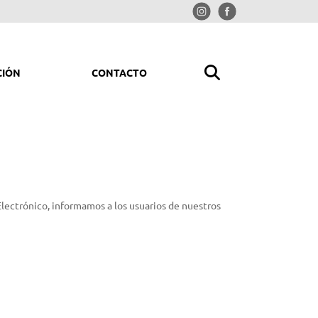
CIÓN
CONTACTO
MPIAR Y ORDENAR
rolimpiadoras
iradores
Electrónico, informamos a los usuarios de nuestros
redoras
trituradoras
ladores y picadores aspiradores
mpresores