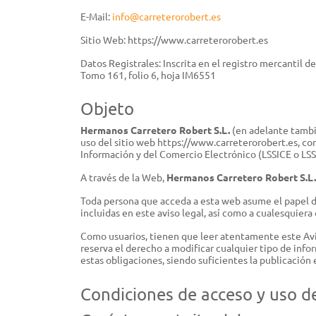
E-Mail:
info@carreterorobert.es
Sitio Web: https://www.carreterorobert.es
CONSTRUCCIÓN
Datos Registrales: Inscrita en el registro mercantil 
Tomo 161, folio 6, hoja IM6551
Tronzadoras
Objeto
Hermanos Carretero Robert S.L.
(en adelante tambié
uso del sitio web https://www.carreterorobert.es, co
Información y del Comercio Electrónico (LSSICE o LSSI
A través de la Web,
Hermanos Carretero Robert S.L.
HERRAMIENTAS MANUALES
Toda persona que acceda a esta web asume el papel de 
Herramientas de poda
incluidas en este aviso legal, así como a cualesquiera
Herramientas forestales
Como usuarios, tienen que leer atentamente este Avis
reserva el derecho a modificar cualquier tipo de info
estas obligaciones, siendo suficientes la publicación 
Condiciones de acceso y uso d