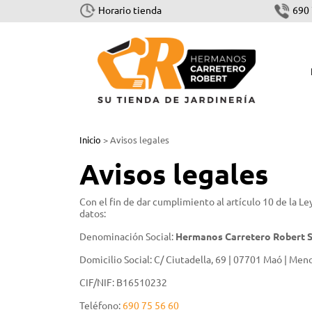
Horario tienda
690 
CORTAR Y TALAR
Inicio
> Avisos legales
Motosierras
Avisos legales
Cortasetos
Con el fin de dar cumplimiento al artículo 10 de la L
Podadoras
datos:
Sistema combinado y multisistema
Denominación Social:
Hermanos Carretero Robert S
Tijeras
Domicilio Social: C/ Ciutadella, 69 | 07701 Maó | Menor
Accesorios Cortar y Talar
CIF/NIF: B16510232
Teléfono:
690 75 56 60