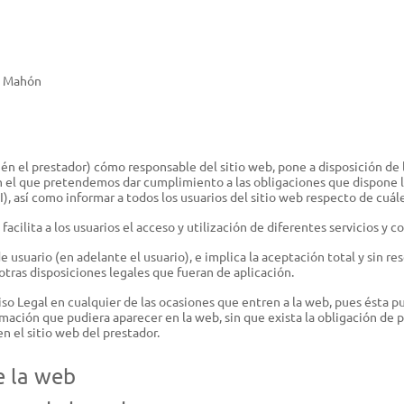
Atomizadores y pulverizadores
Bombas de agua
BATERÍAS
AC
de Mahón
Sistema AS
Equ
Sistema AK
Lub
n el prestador) cómo responsable del sitio web, pone a disposición de 
Sistema AP
KIT
n el que pretendemos dar cumplimiento a las obligaciones que dispone la
), así como informar a todos los usuarios del sitio web respecto de cuále
Sol
facilita a los usuarios el acceso y utilización de diferentes servicios y 
TIENDA DE MARCA
PI
usuario (en adelante el usuario), e implica la aceptación total y sin res
Stihl Collection - Ropa
Pro
 otras disposiciones legales que fueran de aplicación.
Stihl Collection - Accesorios
Acc
o Legal en cualquier de las ocasiones que entren a la web, pues ésta pu
rmación que pudiera aparecer en la web, sin que exista la obligación de 
Juguetes
en el sitio web del prestador.
e la web