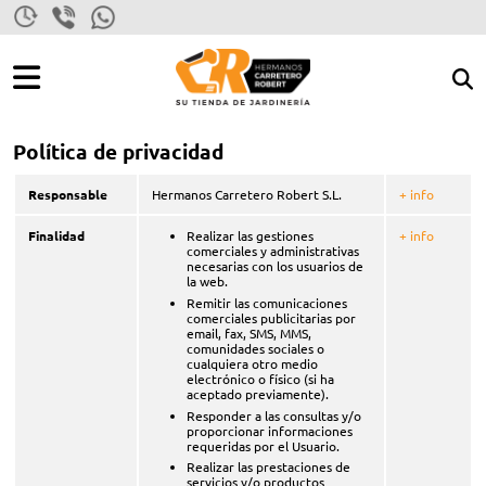
Bu
R
Inicio
> Política de privacidad
produ
Política de privacidad
 Y COSECHAR
Responsable
Hermanos Carretero Robert S.L.
+ info
ENAR
Finalidad
Realizar las gestiones
+ info
comerciales y administrativas
necesarias con los usuarios de
la web.
Remitir las comunicaciones
comerciales publicitarias por
email, fax, SMS, MMS,
comunidades sociales o
cualquiera otro medio
electrónico o físico (si ha
 MANUALES
aceptado previamente).
Responder a las consultas y/o
CA
proporcionar informaciones
requeridas por el Usuario.
Realizar las prestaciones de
servicios y/o productos