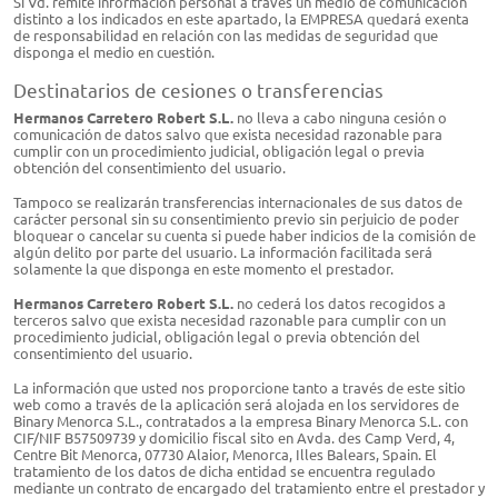
Si Vd. remite información personal a través un medio de comunicación
distinto a los indicados en este apartado, la EMPRESA quedará exenta
de responsabilidad en relación con las medidas de seguridad que
disponga el medio en cuestión.
Destinatarios de cesiones o transferencias
Hermanos Carretero Robert S.L.​​
no lleva a cabo ninguna cesión o
comunicación de datos salvo que exista necesidad razonable para
cumplir con un procedimiento judicial, obligación legal o previa
obtención del consentimiento del usuario.
Tampoco se realizarán transferencias internacionales de sus datos de
carácter personal sin su consentimiento previo sin perjuicio de poder
bloquear o cancelar su cuenta si puede haber indicios de la comisión de
algún delito por parte del usuario. La información facilitada será
solamente la que disponga en este momento el prestador.
Hermanos Carretero Robert S.L.​​
no cederá los datos recogidos a
terceros salvo que exista necesidad razonable para cumplir con un
procedimiento judicial, obligación legal o previa obtención del
consentimiento del usuario.
La información que usted nos proporcione tanto a través de este sitio
web como a través de la aplicación será alojada en los servidores de
Binary Menorca S.L., contratados a la empresa Binary Menorca S.L. con
CIF/NIF B57509739​ y domicilio fiscal sito en Avda. des Camp Verd, 4,
Centre Bit Menorca, 07730 Alaior, Menorca, Illes Balears, Spain. El
tratamiento de los datos de dicha entidad se encuentra regulado
mediante un contrato de encargado del tratamiento entre el prestador y