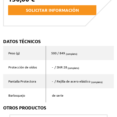
SOLICITAR INFORMACIÓN
Nombre y apellidos *
DATOS TÉCNICOS
Correo electrónico *
Peso (g)
500 / 849
(completo)
Protección de oídos
- / SNR 28
(completo)
Teléfono *
Pantalla Protectora
- / Rejilla de acero elástico
(completo)
Comentarios
Barboquejo
de serie
OTROS PRODUCTOS