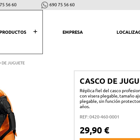
75 56 60
690 75 56 60
PRODUCTOS
EMPRESA
LOCALIZA
SEGAR, PLANTAR Y COSECHAR
LI
 DE JUGUETE
Desbrozadoras y cortabordes
Hid
CASCO DE JUGU
Robots cortacéspedes
Asp
Réplica fiel del casco profesio
Cortacéspedes
Bar
con visera plegable, tamaño aj
plegable, sin función protectora
Escarificadores
Bio
años.
Motoazadas
Sop
REF: 0420-460-0001
Tractores cortacéspedes
Co
29,90 €
Vareadores