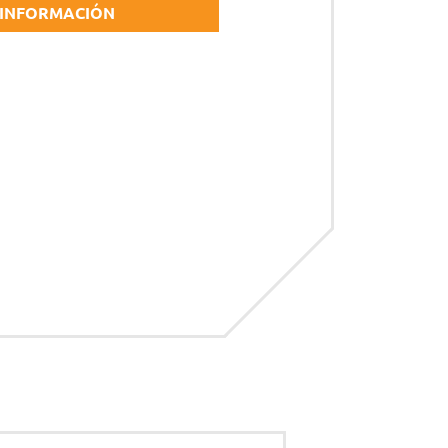
 INFORMACIÓN
CESORIOS
ipo de protección individual (EPI)
ricantes, combustibles y otros productos
S
uciones inteligentes
SCINAS
ductos de mantenimiento
esorios
acidad
*