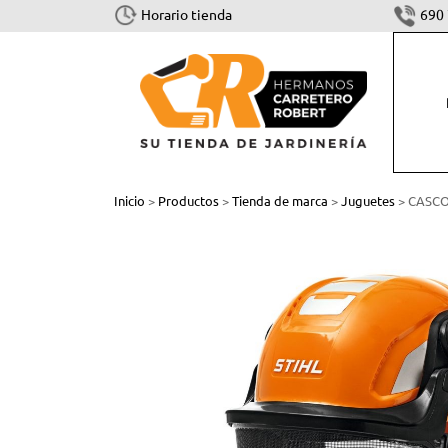
Horario tienda
690 
CORTAR Y TALAR
Inicio
>
Productos
>
Tienda de marca
>
Juguetes
> CASCO
Motosierras
Cortasetos
Podadoras
Sistema combinado y multisistema
Tijeras
Accesorios Cortar y Talar