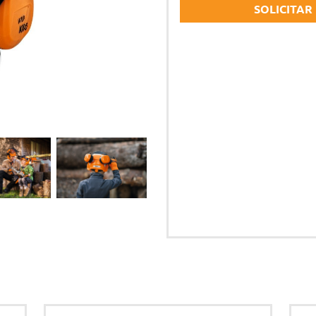
SOLICITAR
Atomizadores y pulverizadores
Bombas de agua
BATERÍAS
AC
Nombre y apellidos *
Sistema AS
Equ
Sistema AK
Lub
Correo electrónico *
Sistema AP
KIT
Sol
Teléfono *
TIENDA DE MARCA
PI
Stihl Collection - Ropa
Pro
Stihl Collection - Accesorios
Acc
Comentarios
Juguetes
Acepto la
política de priv