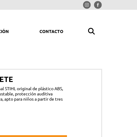
CIÓN
CONTACTO
MPIAR Y ORDENAR
rolimpiadoras
ETE
iradores
nal STIHL original de plástico ABS,
redoras
ustable, protección auditiva
, apto para niños a partir de tres
trituradoras
ladores y picadores aspiradores
mpresores