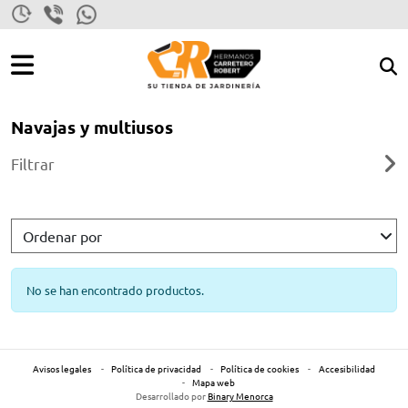
0
al:
0,00 €
Bu
Inicio
>
Productos
>
Herramientas manuales
>
Herramientas forestales
>
VER CESTA
produ
R
Navajas y multiusos
Navajas y multiusos
 Y COSECHAR
Filtrar
ENAR
No se han encontrado productos.
 MANUALES
CA
Avisos legales
Política de privacidad
Política de cookies
Accesibilidad
Mapa web
Desarrollado por
Binary Menorca