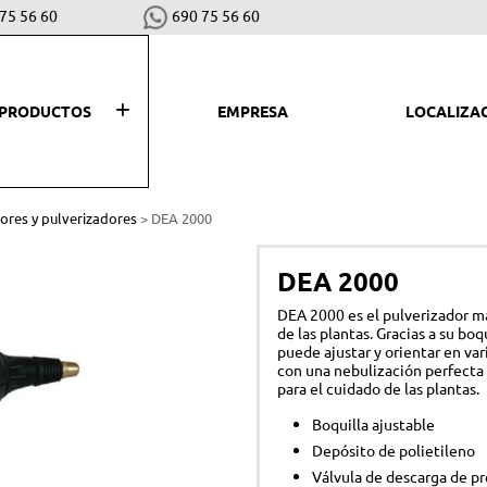
75 56 60
690 75 56 60
PRODUCTOS
EMPRESA
LOCALIZA
SEGAR, PLANTAR Y COSECHAR
LI
res y pulverizadores
> DEA 2000
Desbrozadoras y cortabordes
Hid
DEA 2000
Robots cortacéspedes
Asp
DEA 2000 es el pulverizador man
Cortacéspedes
Bar
de las plantas. Gracias a su boq
puede ajustar y orientar en var
Escarificadores
Bio
con una nebulización perfecta 
para el cuidado de las plantas.
Motoazadas
Sop
Boquilla ajustable
Tractores cortacéspedes
Co
Depósito de polietileno
Vareadores
Válvula de descarga de pr