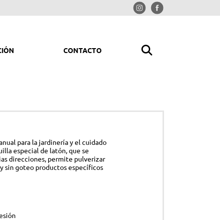
CIÓN
CONTACTO
MPIAR Y ORDENAR
rolimpiadoras
iradores
ual para la jardinería y el cuidado
redoras
uilla especial de latón, que se
ias direcciones, permite pulverizar
trituradoras
y sin goteo productos específicos
ladores y picadores aspiradores
mpresores
esión