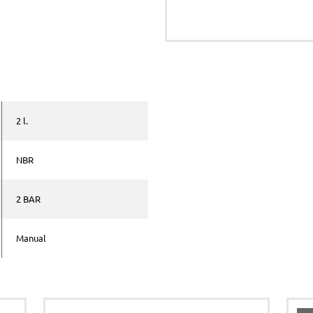
Teléfono *
Comentarios
2 l.
Acepto la
política de priv
NBR
ENVIAR
2 BAR
Manual