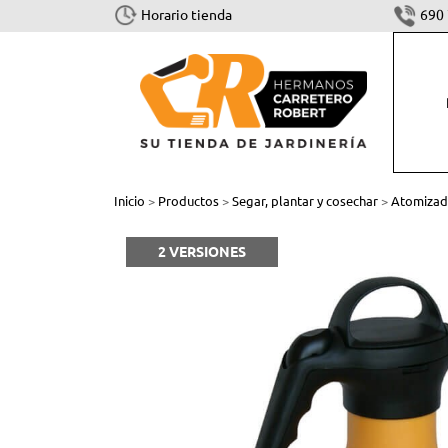
Horario tienda
690 
CORTAR Y TALAR
Inicio
>
Productos
>
Segar, plantar y cosechar
>
Atomizado
Motosierras
2 VERSIONES
Cortasetos
Podadoras
Sistema combinado y multisistema
Tijeras
Accesorios Cortar y Talar