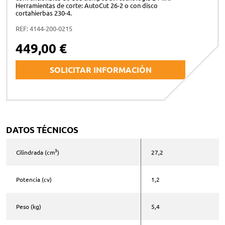
Herramientas de corte: AutoCut 26-2 o con disco
cortahierbas 230-4.
REF: 4144-200-0215
449,00 €
SOLICITAR INFORMACIÓN
Nombre y apellidos *
DATOS TÉCNICOS
Correo electrónico *
3
Cilindrada (cm
)
27,2
Potencia (cv)
1,2
Teléfono *
Peso (kg)
5,4
Comentarios