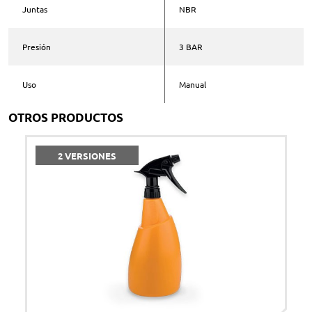
Juntas
NBR
Teléfono *
Presión
3 BAR
Comentarios
Uso
Manual
OTROS PRODUCTOS
Acepto la
política de privacidad
*
2 VERSIONES
ENVIAR