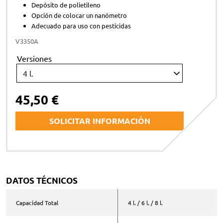
Depósito de polietileno
Opción de colocar un nanómetro
Adecuado para uso con pesticidas
V3350A
Versiones
45,50 €
SOLICITAR INFORMACIÓN
Nombre y apellidos *
DATOS TÉCNICOS
Correo electrónico *
Capacidad Total
4 l. / 6 l. / 8 l.