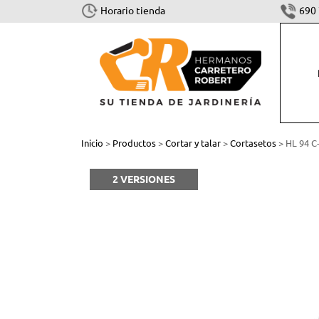
Horario tienda
690 
CORTAR Y TALAR
Inicio
>
Productos
>
Cortar y talar
>
Cortasetos
> HL 94 C
Motosierras
2 VERSIONES
Cortasetos
Podadoras
Sistema combinado y multisistema
Tijeras
Accesorios Cortar y Talar