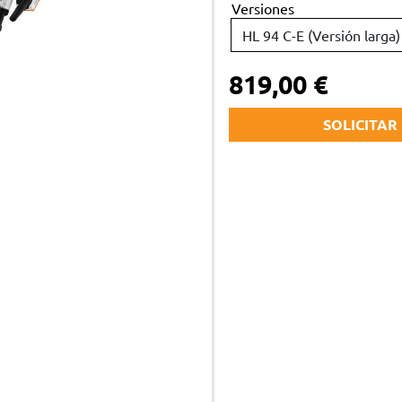
Versiones
Atomizadores y pulverizadores
Bombas de agua
819,00 €
BATERÍAS
AC
Sistema AS
Equ
SOLICITAR
Sistema AK
Lub
Sistema AP
KIT
Sol
Nombre y apellidos *
TIENDA DE MARCA
PI
Stihl Collection - Ropa
Pro
Correo electrónico *
Stihl Collection - Accesorios
Acc
Juguetes
Teléfono *