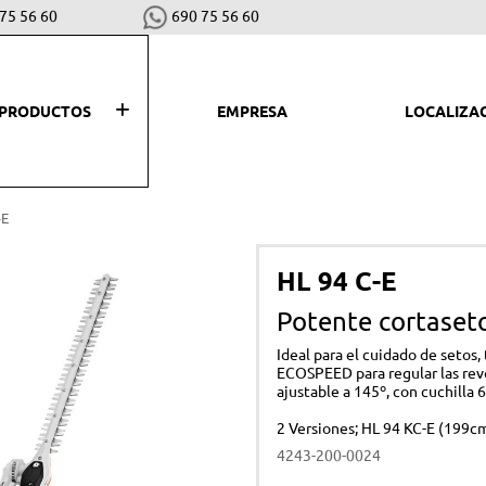
75 56 60
690 75 56 60
PRODUCTOS
EMPRESA
LOCALIZA
SEGAR, PLANTAR Y COSECHAR
LI
-E
Desbrozadoras y cortabordes
Hid
HL 94 C-E
Robots cortacéspedes
Asp
Potente cortaseto
Cortacéspedes
Bar
Ideal para el cuidado de setos,
Escarificadores
Bio
ECOSPEED para regular las revo
ajustable a 145º, con cuchilla 
Motoazadas
Sop
2 Versiones; HL 94 KC-E (199c
Tractores cortacéspedes
Co
4243-200-0024
Vareadores