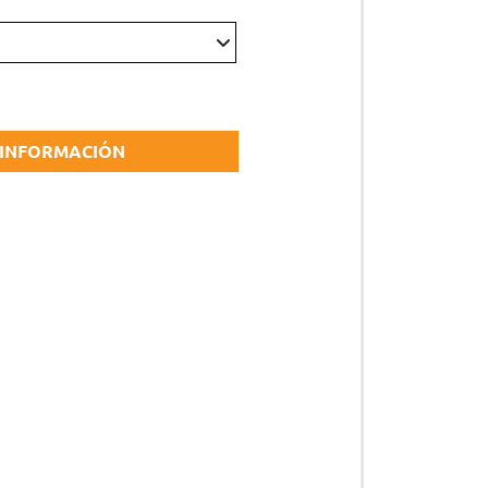
CESORIOS
ipo de protección individual (EPI)
 INFORMACIÓN
ricantes, combustibles y otros productos
S
uciones inteligentes
SCINAS
ductos de mantenimiento
esorios