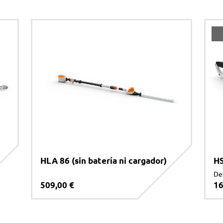
HLA 86 (sin batería ni cargador)
H
De
509,00 €
16