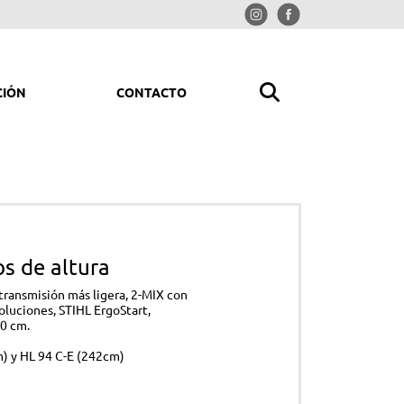
CIÓN
CONTACTO
MPIAR Y ORDENAR
rolimpiadoras
iradores
s de altura
redoras
 transmisión más ligera, 2-MIX con
trituradoras
luciones, STIHL ErgoStart,
60 cm.
ladores y picadores aspiradores
m) y HL 94 C-E (242cm)
mpresores