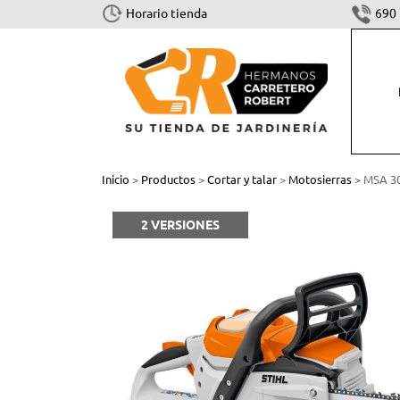
Horario tienda
690 
CORTAR Y TALAR
Inicio
>
Productos
>
Cortar y talar
>
Motosierras
> MSA 300
Motosierras
2 VERSIONES
Cortasetos
Podadoras
Sistema combinado y multisistema
Tijeras
Accesorios Cortar y Talar