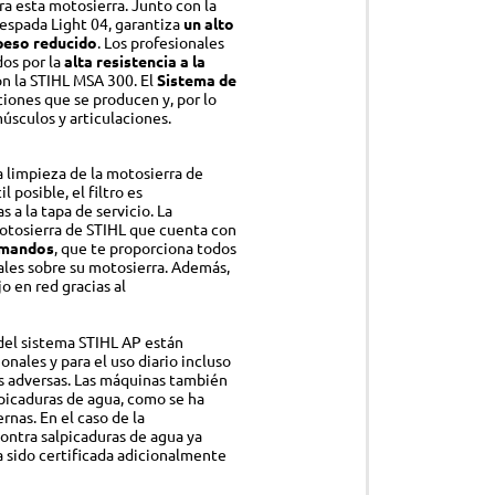
ra esta motosierra. Junto con la
 espada Light 04, garantiza
un alto
peso reducido
. Los profesionales
os por la
alta resistencia a la
n la STIHL MSA 300. El
Sistema de
CESORIOS
ciones que se producen y, por lo
músculos y articulaciones.
ipo de protección individual (EPI)
ricantes, combustibles y otros productos
 limpieza de la motosierra de
l posible, el filtro es
S
 a la tapa de servicio. La
otosierra de STIHL que cuenta con
uciones inteligentes
e mandos
, que te proporciona todos
ales sobre su motosierra. Además,
o en red gracias al
SCINAS
ductos de mantenimiento
del sistema STIHL AP están
onales y para el uso diario incluso
esorios
 adversas. Las máquinas también
lpicaduras de agua, como se ha
rnas. En el caso de la
ontra salpicaduras de agua ya
 sido certificada adicionalmente