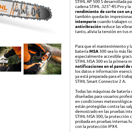
STIHL AP 500 S desarrollada pa
Atomizadores y pulverizadores
cadena STIHL .325"-RS Pro y la
rendimiento de corte con un 
Bombas de agua
también quedarán impresionad
intemperie
cuando trabajen co
BATERÍAS
AC
antivibración
reduce las vibra
tanto, alivia la tensión en tus 
Sistema AS
Equ
Sistema AK
Lub
Para que el mantenimiento y la
batería
MSA
300 sea lo más fáci
Sistema AP
KIT
especialmente accesible gracias
STIHL MSA 300 es la primera m
Sol
notificaciones en el panel d
los datos e información esenci
ya está preparada para el trabaj
TIENDA DE MARCA
PI
STIHL Smart Connector 2 A.
Stihl Collection - Ropa
Pro
Todas las máquinas de batería 
diseñadas para usuarios profesi
Stihl Collection - Accesorios
Acc
en condiciones meteorológicas
Juguetes
están protegidas contra las sa
demostrado en las pruebas inte
STIHL MSA 300, la protección c
probada en pruebas internas ha
con la protección IPX4.