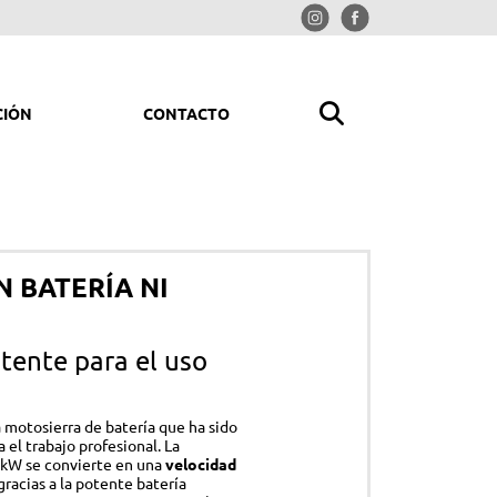
CIÓN
CONTACTO
MPIAR Y ORDENAR
rolimpiadoras
N BATERÍA NI
iradores
redoras
tente para el uso
trituradoras
ladores y picadores aspiradores
 motosierra de batería que ha sido
mpresores
el trabajo profesional. La
0 kW se convierte en una
velocidad
gracias a la potente batería