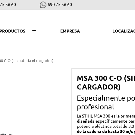
75 56 60
690 75 56 60
PRODUCTOS
EMPRESA
LOCALIZA
SEGAR, PLANTAR Y COSECHAR
LI
 C-O (sin batería ni cargador)
Desbrozadoras y cortabordes
Hid
MSA 300 C-O (SI
Robots cortacéspedes
Asp
CARGADOR)
Cortacéspedes
Bar
Especialmente po
Escarificadores
Bio
profesional
Motoazadas
Sop
La STIHL MSA 300 es la primera
Tractores cortacéspedes
Co
diseñada
específicamente para 
potencia eléctrica total de 3,
Vareadores
de la cadena de hasta 30 m/s