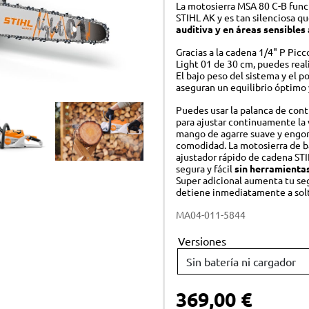
La motosierra MSA 80 C-B func
Atomizadores y pulverizadores
STIHL AK
y es tan silenciosa q
auditiva y en áreas sensibles 
Bombas de agua
Gracias a la cadena 1/4" P Pic
BATERÍAS
AC
Light 01 de 30 cm, puedes real
El bajo peso del sistema y el 
Sistema AS
Equ
aseguran un equilibrio óptimo 
Sistema AK
Lub
Puedes usar la palanca de con
para ajustar continuamente la 
Sistema AP
KIT
mango de agarre suave y engo
comodidad. La motosierra de b
Sol
ajustador rápido de cadena ST
segura y fácil
sin herramienta
TIENDA DE MARCA
PI
Super adicional aumenta tu seg
detiene inmediatamente a solt
Stihl Collection - Ropa
Pro
MA04-011-5844
Stihl Collection - Accesorios
Acc
Versiones
Juguetes
369,00 €