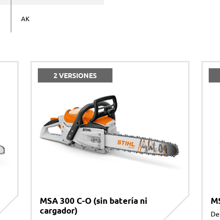
Acepto la
política de priv
AK
ENVIAR
2 VERSIONES
MSA 300 C-O (sin batería ni
M
cargador)
De