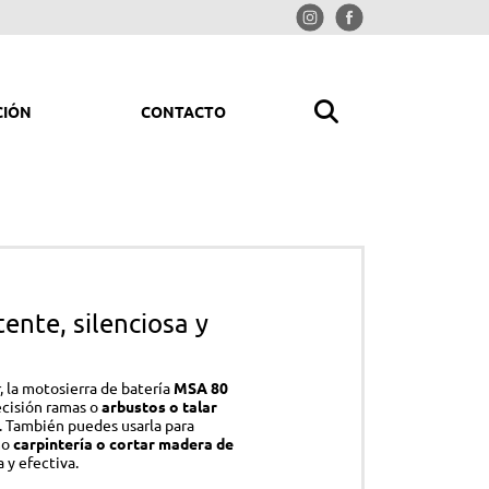
CIÓN
CONTACTO
MPIAR Y ORDENAR
rolimpiadoras
iradores
ente, silenciosa y
redoras
trituradoras
r, la motosierra de batería
MSA 80
ladores y picadores aspiradores
ecisión ramas o
arbustos o talar
. También puedes usarla para
mpresores
mo
carpintería o cortar madera de
 y efectiva.