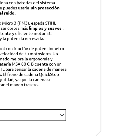
iona con baterías del sistema
ue puedes usarla
sin protección
al ruido.
co Micro 3 (PM3), espada STIHL
CESORIOS
izar cortes más
limpios y suaves
.
potente y eficiente motor EC
ipo de protección individual (EPI)
y la potencia necesaria.
ricantes, combustibles y otros productos
trol con función de potenciómetro
velocidad de tu motosierra. Un
S
mado mejora la ergonomía y
atería MSA 80 C-B cuenta con un
uciones inteligentes
IHL para tensar la cadena de manera
s
. El freno de cadena QuickStop
SCINAS
uridad, ya que la cadena se
ar el mango trasero.
ductos de mantenimiento
esorios