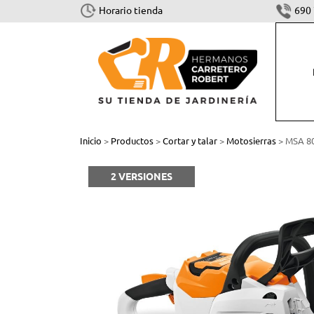
Horario tienda
690 
CORTAR Y TALAR
Inicio
>
Productos
>
Cortar y talar
>
Motosierras
> MSA 80
Motosierras
2 VERSIONES
Cortasetos
Podadoras
Sistema combinado y multisistema
Tijeras
Accesorios Cortar y Talar