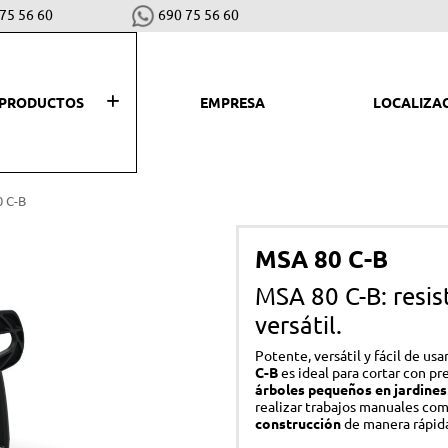
75 56 60
690 75 56 60
PRODUCTOS
EMPRESA
LOCALIZA
SEGAR, PLANTAR Y COSECHAR
LI
 C-B
Desbrozadoras y cortabordes
Hid
MSA 80 C-B
Robots cortacéspedes
Asp
MSA 80 C-B: resist
Cortacéspedes
Bar
versátil.
Escarificadores
Bio
Potente, versátil y fácil de usa
Motoazadas
Sop
C-B
es ideal para cortar con pr
árboles pequeños en jardines
Tractores cortacéspedes
Co
realizar trabajos manuales co
construcción
de manera rápida
Vareadores