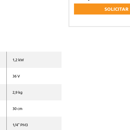
SOLICITAR
Nombre y apellidos *
Correo electrónico *
1,2 kW
36 V
Teléfono *
2,9 kg
Comentarios
30 cm
1/4" PM3