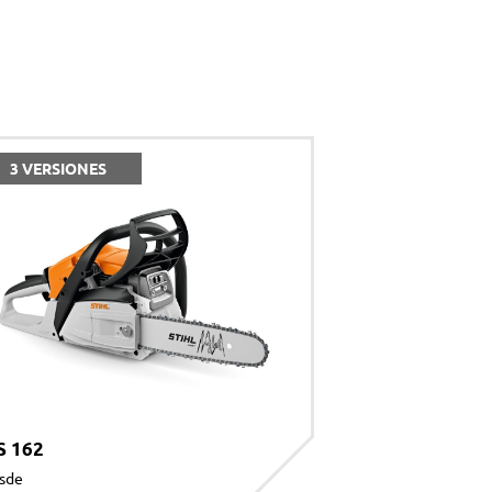
acidad
*
3 VERSIONES
S 162
sde