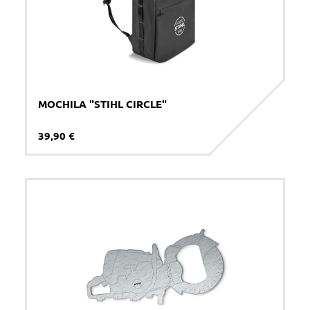
Comentarios
Acepto la
política de privacidad
*
MOCHILA "STIHL CIRCLE"
ENVIAR
39,90 €