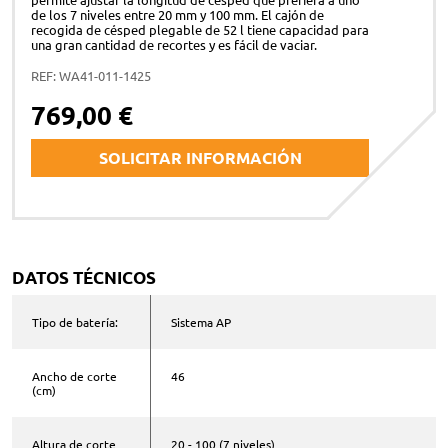
de los 7 niveles entre 20 mm y 100 mm. El cajón de
recogida de césped plegable de 52 l tiene capacidad para
una gran cantidad de recortes y es fácil de vaciar.
REF: WA41-011-1425
769,00 €
SOLICITAR INFORMACIÓN
Nombre y apellidos *
DATOS TÉCNICOS
Correo electrónico *
Tipo de batería:
Sistema AP
Ancho de corte
46
Teléfono *
(cm)
Altura de corte
20 - 100 (7 niveles)