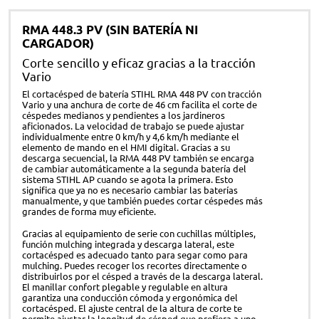
RMA 448.3 PV (SIN BATERÍA NI
CARGADOR)
Corte sencillo y eficaz gracias a la tracción
Vario
El cortacésped de batería STIHL RMA 448 PV con tracción
Vario y una anchura de corte de 46 cm facilita el corte de
céspedes medianos y pendientes a los jardineros
aficionados. La velocidad de trabajo se puede ajustar
individualmente entre 0 km/h y 4,6 km/h mediante el
elemento de mando en el HMI digital. Gracias a su
descarga secuencial, la RMA 448 PV también se encarga
de cambiar automáticamente a la segunda batería del
sistema STIHL AP cuando se agota la primera. Esto
significa que ya no es necesario cambiar las baterías
manualmente, y que también puedes cortar céspedes más
grandes de forma muy eficiente.
Gracias al equipamiento de serie con cuchillas múltiples,
función mulching integrada y descarga lateral, este
cortacésped es adecuado tanto para segar como para
mulching. Puedes recoger los recortes directamente o
distribuirlos por el césped a través de la descarga lateral.
El manillar confort plegable y regulable en altura
garantiza una conducción cómoda y ergonómica del
cortacésped. El ajuste central de la altura de corte te
permite ajustar la longitud de césped que prefiera a uno