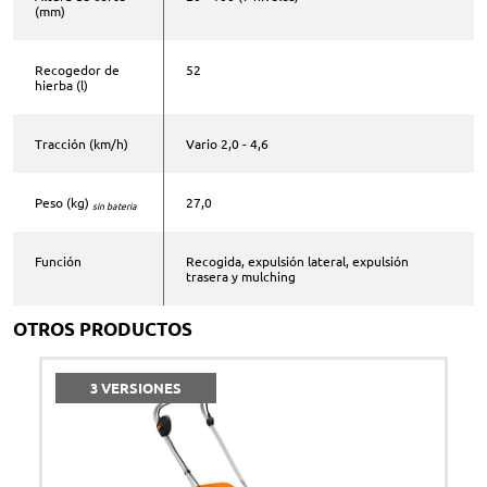
(mm)
Comentarios
Recogedor de
52
hierba (l)
Tracción (km/h)
Vario 2,0 - 4,6
Acepto la
política de privacidad
*
ENVIAR
Peso (kg)
27,0
sin bateria
Función
Recogida, expulsión lateral, expulsión
trasera y mulching
OTROS PRODUCTOS
3 VERSIONES