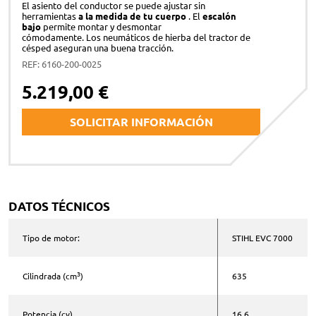
El asiento del conductor se puede ajustar sin
herramientas
a la medida de tu cuerpo
. El
escalón
bajo
permite montar y desmontar
cómodamente. Los neumáticos de hierba del tractor de
césped aseguran una buena tracción.
REF: 6160-200-0025
5.219,00 €
SOLICITAR INFORMACIÓN
Nombre y apellidos *
DATOS TÉCNICOS
Correo electrónico *
Tipo de motor:
STIHL EVC 7000
3
Cilindrada (cm
)
635
Teléfono *
Potencia (cv)
16,6