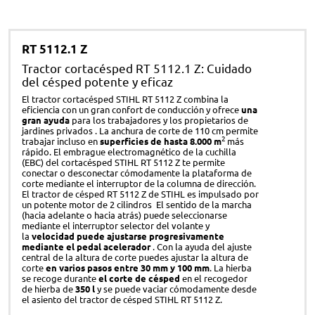
RT 5112.1 Z
Tractor cortacésped RT 5112.1 Z: Cuidado
del césped potente y eficaz
El tractor cortacésped STIHL RT 5112 Z combina la
eficiencia con un gran confort de conducción y ofrece
una
gran ayuda
para los trabajadores y los propietarios de
jardines privados . La anchura de corte de 110 cm permite
2
trabajar incluso en
superficies de hasta 8.000 m
más
rápido. El embrague electromagnético de la cuchilla
(EBC) del cortacésped STIHL RT 5112 Z te permite
conectar o desconectar cómodamente la plataforma de
corte mediante el interruptor de la columna de dirección.
El tractor de césped RT 5112 Z de STIHL es impulsado por
un potente motor de 2 cilindros El sentido de la marcha
(hacia adelante o hacia atrás) puede seleccionarse
mediante el interruptor selector del volante y
la
velocidad puede ajustarse progresivamente
mediante el pedal acelerador
. Con la ayuda del ajuste
central de la altura de corte puedes ajustar la altura de
corte
en varios pasos entre 30 mm y 100 mm
. La hierba
se recoge durante
el corte de césped
en el recogedor
de hierba de
350 l
y se puede vaciar cómodamente desde
el asiento del tractor de césped STIHL RT 5112 Z.