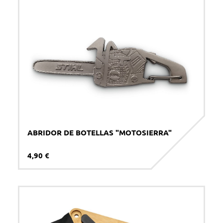
Teléfono *
Comentarios
Acepto la
política de privacidad
*
ABRIDOR DE BOTELLAS "MOTOSIERRA"
ENVIAR
4,90 €