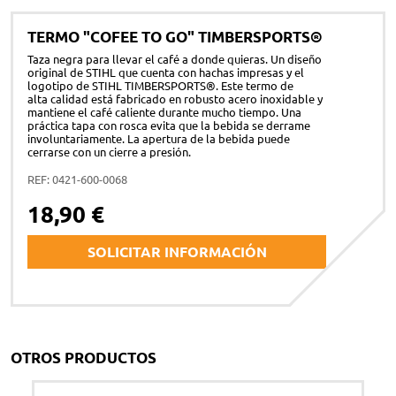
TERMO "COFEE TO GO" TIMBERSPORTS®
Taza negra para llevar el café a donde quieras. Un diseño
original de STIHL que cuenta con hachas impresas y el
logotipo de STIHL TIMBERSPORTS®. Este termo de
alta calidad está fabricado en robusto acero inoxidable y
mantiene el café caliente durante mucho tiempo. Una
práctica tapa con rosca evita que la bebida se derrame
involuntariamente. La apertura de la bebida puede
cerrarse con un cierre a presión.
REF: 0421-600-0068
18,90 €
SOLICITAR INFORMACIÓN
Nombre y apellidos *
OTROS PRODUCTOS
Correo electrónico *